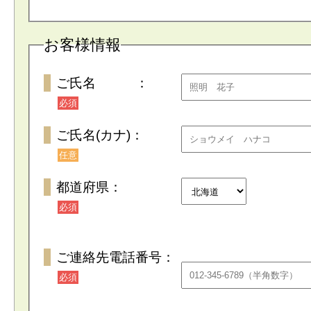
お客様情報
ご氏名 ：
必須
ご氏名(カナ)：
任意
都道府県：
必須
ご連絡先電話番号：
必須