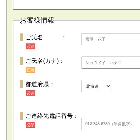
お客様情報
ご氏名 ：
必須
ご氏名(カナ)：
任意
都道府県：
必須
ご連絡先電話番号：
必須