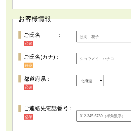
お客様情報
ご氏名 ：
必須
ご氏名(カナ)：
任意
都道府県：
必須
ご連絡先電話番号：
必須