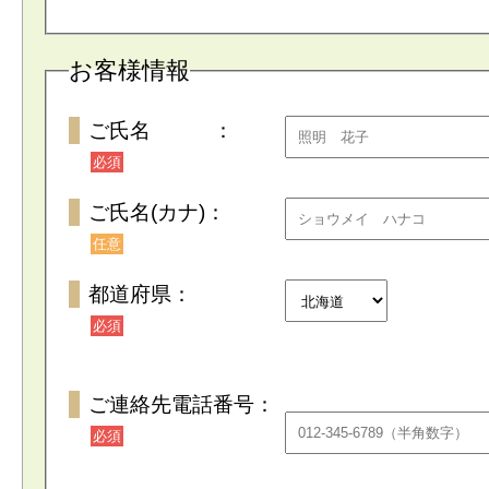
お客様情報
ご氏名 ：
必須
ご氏名(カナ)：
任意
都道府県：
必須
ご連絡先電話番号：
必須