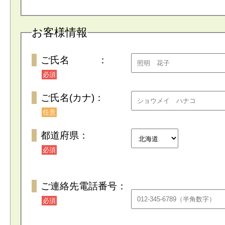
お客様情報
ご氏名 ：
必須
ご氏名(カナ)：
任意
都道府県：
必須
ご連絡先電話番号：
必須