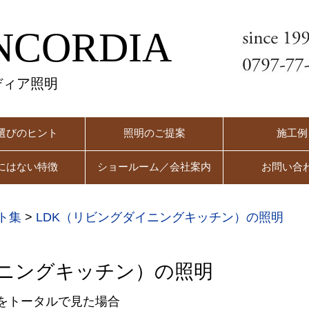
NCORDIA
ディア照明
選びのヒント
照明のご提案
施工例
にはない特徴
ショールーム／会社案内
お問い合
ト集
>
LDK（リビングダイニングキッチン）の照明
イニングキッチン）の照明
をトータルで見た場合