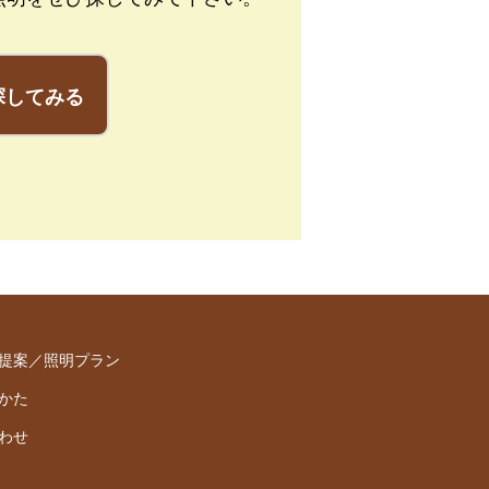
探してみる
提案／照明プラン
かた
わせ