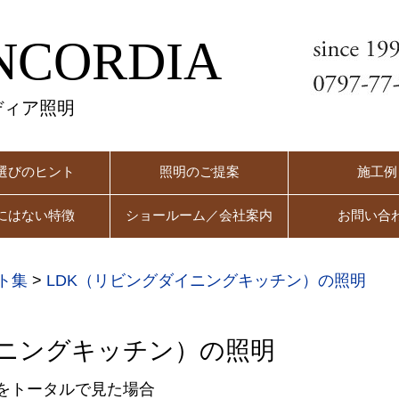
NCORDIA
ディア照明
選びのヒント
照明のご提案
施工例
にはない特徴
ショールーム／会社案内
お問い合
ト集
>
LDK（リビングダイニングキッチン）の照明
イニングキッチン）の照明
をトータルで見た場合