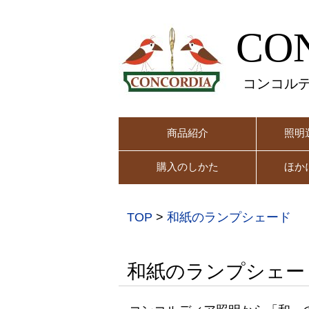
CO
コンコル
商品紹介
照明
購入のしかた
ほか
TOP
>
和紙のランプシェード
和紙のランプシェー