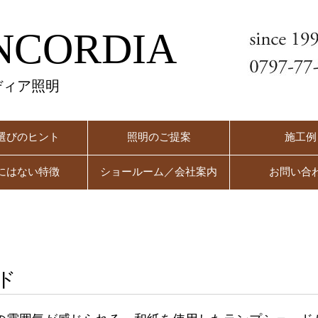
NCORDIA
ディア照明
選びのヒント
照明のご提案
施工例
にはない特徴
ショールーム／会社案内
お問い合
ド