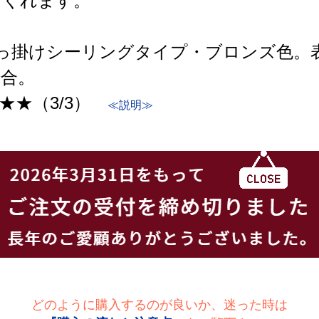
てくれます。
引っ掛けシーリングタイプ・ブロンズ色。
場合。
★★（3/3）
≪説明≫
どのように購入するのが良いか、迷った時は