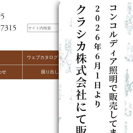
ウェブカタログ（PC用）
わせ
掘り出し市
）