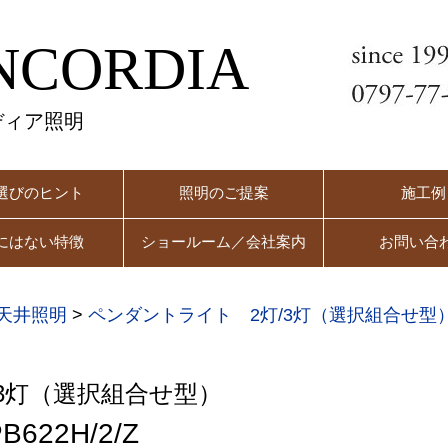
NCORDIA
ディア照明
選びのヒント
照明のご提案
施工例
にはない特徴
ショールーム／会社案内
お問い合
天井照明
>
ペンダントライト 2灯/3灯（選択組合せ型
3灯（選択組合せ型）
622H/2/Z