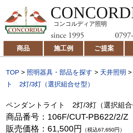
CONCORD
コンコルディア照明
商品
施工例
ご提案
TOP
>
照明器具・部品を探す
>
天井照明
ト 2灯/3灯（選択組合せ型）
ペンダントライト 2灯/3灯（選択組
商品番号：106F/CUT-PB622/2/Z
販売価格：61,500円
（税込67,650円）