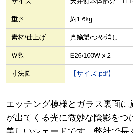
サイズ
天井側本体部分 H 1
重さ
約1.6kg
素材/仕上げ
真鍮製/つや消し
Ｗ数
E26/100W x 2
寸法図
【サイズ.pdf】
エッチング模様とガラス裏面に
が出てくる光に微妙な陰影をつ
美しいシェードです。弊社で長