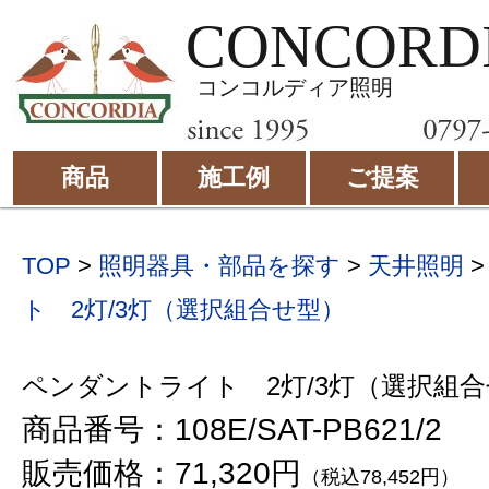
CONCORD
コンコルディア照明
商品
施工例
ご提案
TOP
>
照明器具・部品を探す
>
天井照明
ト 2灯/3灯（選択組合せ型）
ペンダントライト 2灯/3灯（選択組
商品番号：108E/SAT-PB621/2
販売価格：71,320円
（税込78,452円）