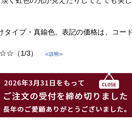
に淡く虹色の光が見えたりしてとても美し
けタイプ・真鍮色。表記の価格は、コード
☆☆（1/3）
≪説明≫