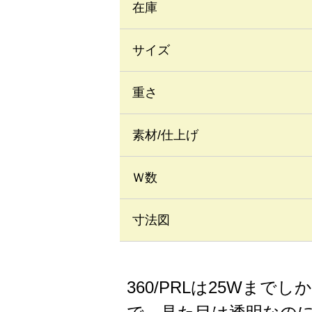
在庫
サイズ
重さ
素材/仕上げ
Ｗ数
寸法図
360/PRLは25W