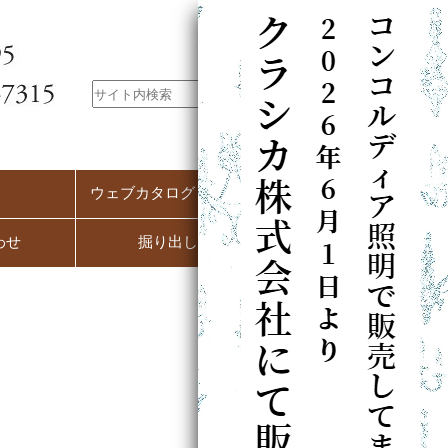
ウェブカタログ（PC用）
わせ
掘り出し市
）