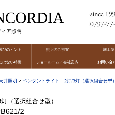
NCORDIA
ディア照明
選びのヒント
照明のご提案
施工例
にはない特徴
ショールーム／会社案内
お問い合
天井照明
>
ペンダントライト 2灯/3灯（選択組合せ型
3灯（選択組合せ型）
B621/2