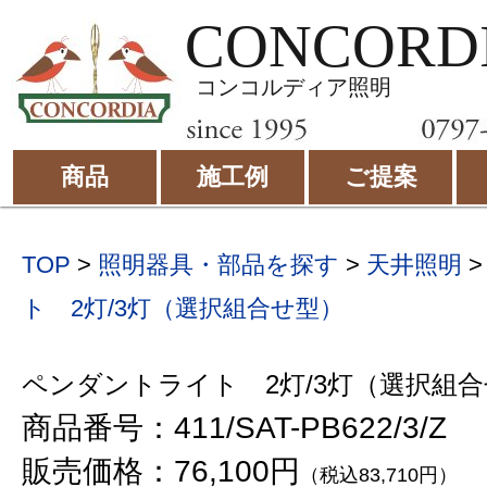
CONCORD
コンコルディア照明
商品
施工例
ご提案
TOP
>
照明器具・部品を探す
>
天井照明
ト 2灯/3灯（選択組合せ型）
ペンダントライト 2灯/3灯（選択組
商品番号：411/SAT-PB622/3/Z
販売価格：76,100円
（税込83,710円）