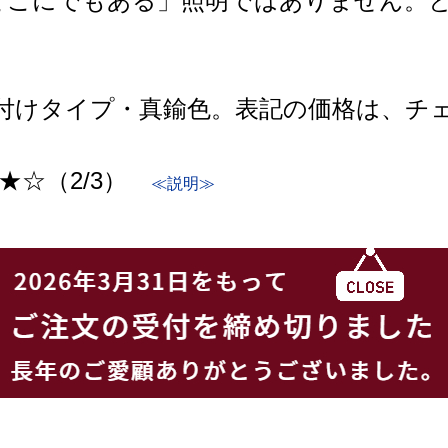
どこにでもある」照明ではありません。
付けタイプ・真鍮色。表記の価格は、チェ
★☆（2/3）
≪説明≫