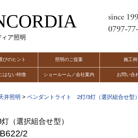
NCORDIA
ディア照明
選びのヒント
照明のご提案
施工例
にはない特徴
ショールーム／会社案内
お問い合
天井照明
>
ペンダントライト 2灯/3灯（選択組合せ型
3灯（選択組合せ型）
622/2