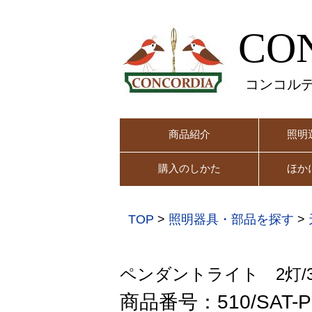
CO
コンコル
商品紹介
照明
購入のしかた
ほか
TOP
>
照明器具・部品を探す
>
ペンダントライト 2灯/
商品番号：510/SAT-PB