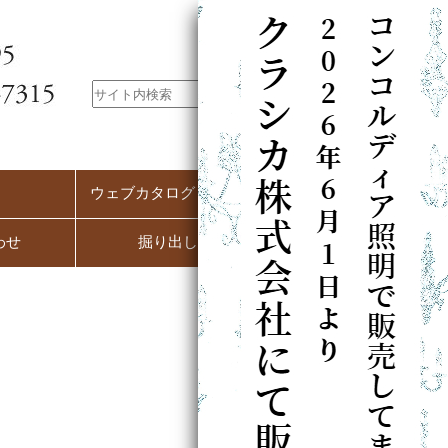
ウェブカタログ（PC用）
わせ
掘り出し市
）