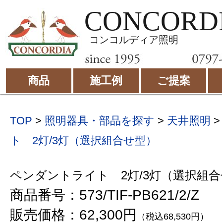
CONCORD
コンコルディア照明
商品
施工例
ご提案
TOP
>
照明器具・部品を探す
>
天井照明
ト 2灯/3灯（選択組合せ型）
ペンダントライト 2灯/3灯（選択組
商品番号：573/TIF-PB621/2/Z
販売価格：62,300円
（税込68,530円）