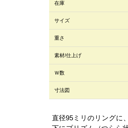
在庫
サイズ
重さ
素材/仕上げ
Ｗ数
寸法図
直径95ミリのリングに