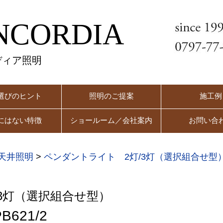
NCORDIA
ディア照明
選びのヒント
照明のご提案
施工例
にはない特徴
ショールーム／会社案内
お問い合
天井照明
>
ペンダントライト 2灯/3灯（選択組合せ型
3灯（選択組合せ型）
B621/2