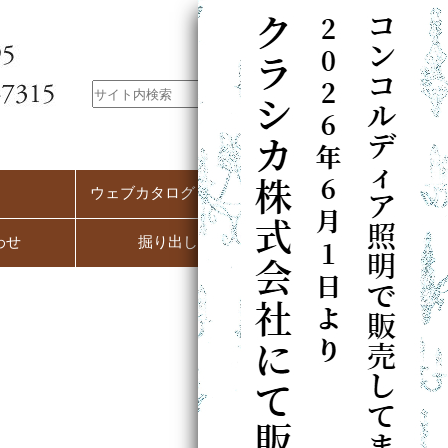
ウェブカタログ（PC用）
わせ
掘り出し市
）