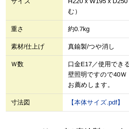
サイズ
H220 x W195 x 
む）
重さ
約0.7kg
素材/仕上げ
真鍮製/つや消し
Ｗ数
口金E17／使用でき
壁照明ですので40
お薦めします。
寸法図
【本体サイズ.pdf】