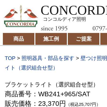
CONCORD
コンコルディア照明
商品
施工例
ご提案
TOP
>
照明器具・部品を探す
>
壁つけ照
イト（選択組合せ型）
ブラケットライト（選択組合せ型）
商品番号：WB241+965/SAT
販売価格：23,370円
（税込25,707円）