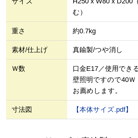
サイズ
H250 x W80 x D
む）
重さ
約0.7kg
素材/仕上げ
真鍮製/つや消し
Ｗ数
口金E17／使用でき
壁照明ですので40
お薦めします。
寸法図
【本体サイズ.pdf】