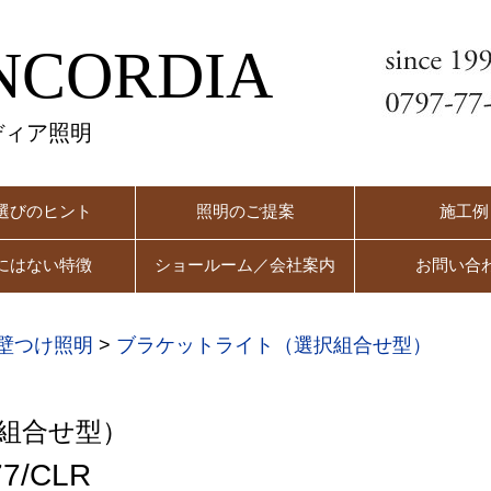
NCORDIA
ディア照明
選びのヒント
照明のご提案
施工例
にはない特徴
ショールーム／会社案内
お問い合
壁つけ照明
>
ブラケットライト（選択組合せ型）
組合せ型）
7/CLR