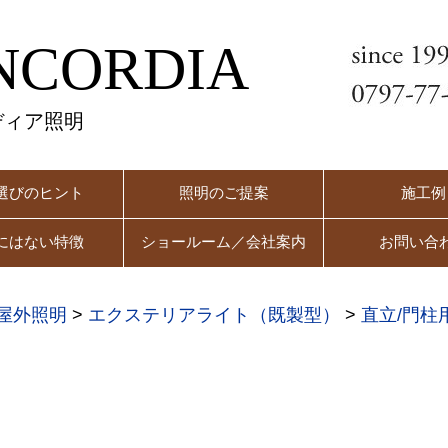
NCORDIA
ディア照明
選びのヒント
照明のご提案
施工例
にはない特徴
ショールーム／会社案内
お問い合
屋外照明
>
エクステリアライト（既製型）
>
直立/門柱