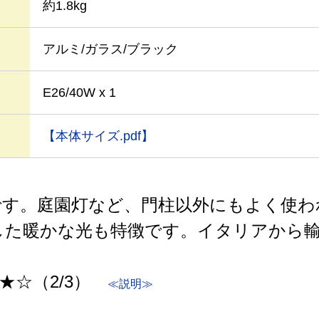
約1.8kg
アルミ/ガラス/ブラック
E26/40W x 1
【本体サイズ.pdf】
です。庭園灯など、門柱以外にもよく使わ
した暖かな光も特徴です。イタリアから
★☆（2/3）
≪説明≫