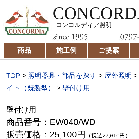
CONCORD
コンコルディア照明
商品
施工例
ご提案
TOP
>
照明器具・部品を探す
>
屋外照明
イト（既製型）
>
壁付け用
壁付け用
商品番号：EW040/WD
販売価格：25,100円
（税込27,610円）