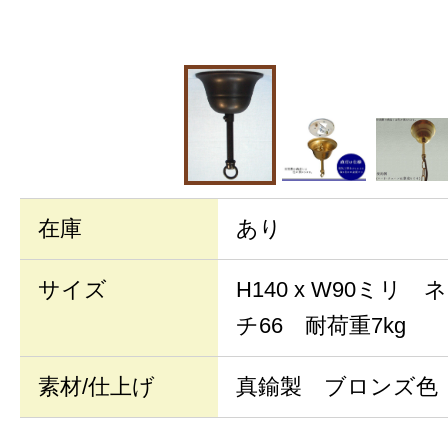
在庫
あり
サイズ
H140 x W90ミリ
チ66 耐荷重7kg
素材/仕上げ
真鍮製 ブロンズ色