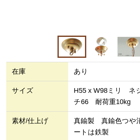
在庫
あり
サイズ
H55 x W98ミリ 
チ66 耐荷重10kg
素材/仕上げ
真鍮製 真鍮色つや
ートは鉄製