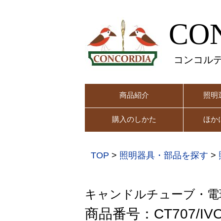
CO
コンコル
商品紹介
照明
購入のしかた
ほか
TOP
>
照明器具・部品を探す
>
キャンドルチューブ・電
商品番号：CT707/IV