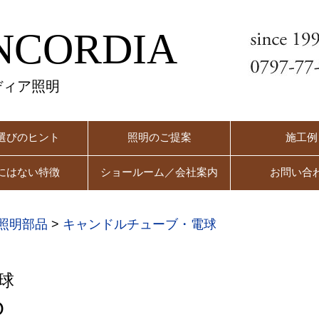
NCORDIA
ディア照明
選びのヒント
照明のご提案
施工例
にはない特徴
ショールーム／会社案内
お問い合
照明部品
>
キャンドルチューブ・電球
球
O