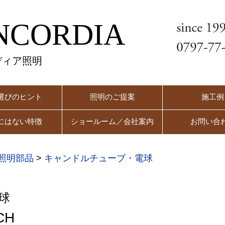
NCORDIA
ディア照明
選びのヒント
照明のご提案
施工例
にはない特徴
ショールーム／会社案内
お問い合
照明部品
>
キャンドルチューブ・電球
球
CH