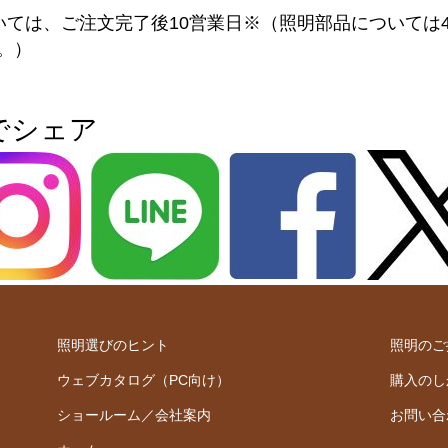
いては、ご注文完了後10営業日※（照明部品については
。）
でシェア
照明選びのヒント
照明のご
ウェブカタログ（PC向け）
購入のし
ショールーム／会社案内
お問い合