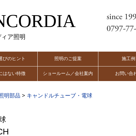
NCORDIA
ディア照明
選びのヒント
照明のご提案
施工例
にはない特徴
ショールーム／会社案内
お問い合
照明部品
>
キャンドルチューブ・電球
球
CH