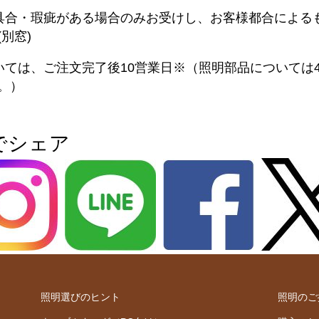
具合・瑕疵がある場合のみお受けし、お客様都合による
別窓)
いては、ご注文完了後10営業日※（照明部品については
。）
でシェア
照明選びのヒント
照明のご