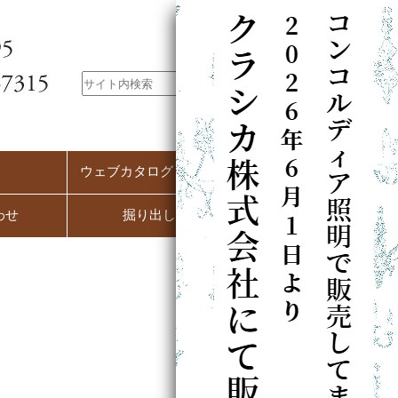
ウェブカタログ（PC用）
わせ
掘り出し市
）