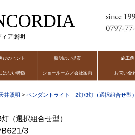
NCORDIA
ディア照明
選びのヒント
照明のご提案
施工例
にはない特徴
ショールーム／会社案内
お問い合
天井照明
>
ペンダントライト 2灯/3灯（選択組合せ型
3灯（選択組合せ型）
B621/3