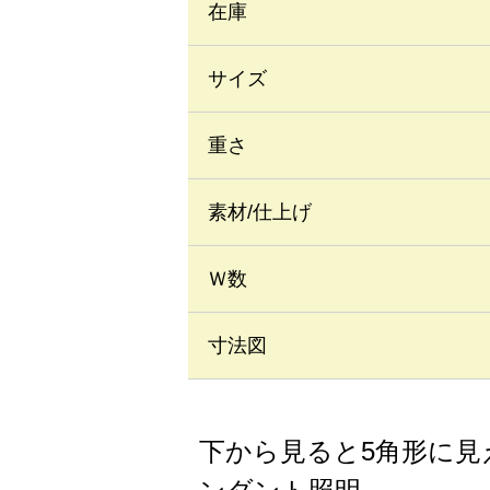
在庫
サイズ
重さ
素材/仕上げ
Ｗ数
寸法図
下から見ると5角形に見