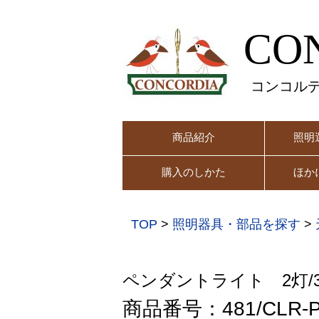
CO
コンコル
商品紹介
照明
購入のしかた
ほか
TOP
>
照明器具・部品を探す
>
ペンダントライト 2灯/
商品番号：481/CLR-P