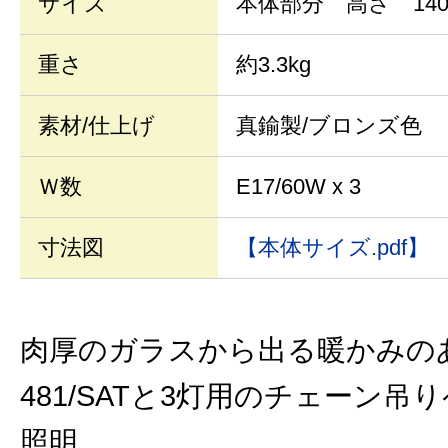
サイズ
本体部分 高さ 140
重さ
約3.3kg
素材/仕上げ
真鍮製/ブロンズ色
Ｗ数
E17/60W x 3
寸法図
【本体サイズ.pdf】
肉厚のガラスから出る暖かみの
481/SATと3灯用のチェーン吊
照明。