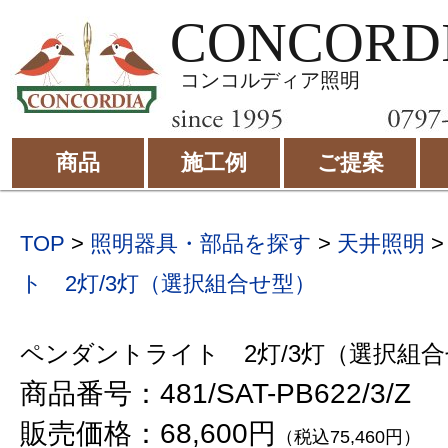
CONCORD
コンコルディア照明
商品
施工例
ご提案
TOP
>
照明器具・部品を探す
>
天井照明
ト 2灯/3灯（選択組合せ型）
ペンダントライト 2灯/3灯（選択組
商品番号：481/SAT-PB622/3/Z
販売価格：68,600円
（税込75,460円）