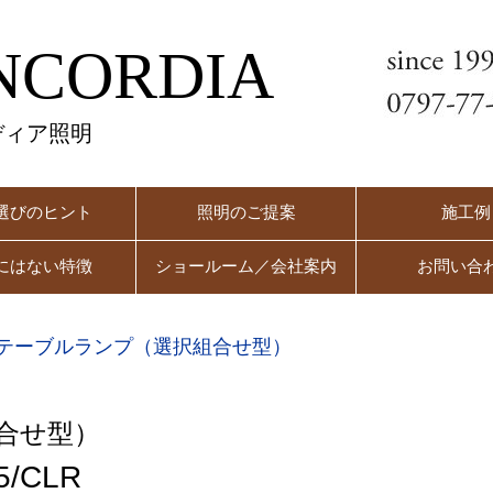
NCORDIA
ディア照明
選びのヒント
照明のご提案
施工例
にはない特徴
ショールーム／会社案内
お問い合
テーブルランプ（選択組合せ型）
合せ型）
/CLR