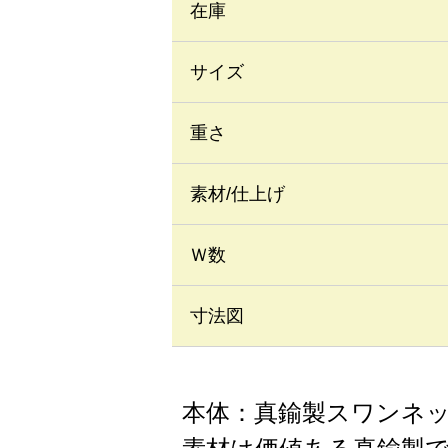
在庫
サイズ
重さ
素材/仕上げ
Ｗ数
寸法図
本体：真鍮製スワンネ