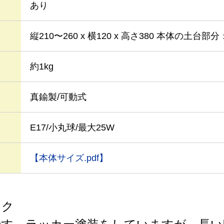
あり
縦210〜260 x 横120 x 高さ380 本体の土台部分
約1kg
真鍮製/可動式
E17/小丸球/最大25W
【本体サイズ.pdf】
ック