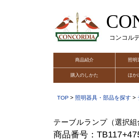
CO
コンコル
商品紹介
照明
購入のしかた
ほか
TOP
>
照明器具・部品を探す
>
テーブルランプ（選択組
商品番号：TB117+475