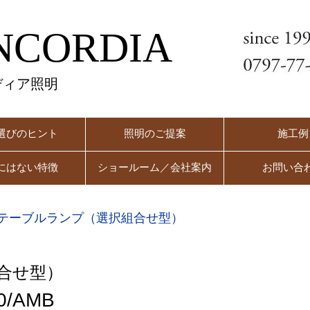
NCORDIA
ディア照明
選びのヒント
照明のご提案
施工例
にはない特徴
ショールーム／会社案内
お問い合
テーブルランプ（選択組合せ型）
合せ型）
0/AMB