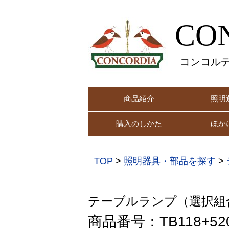
CO
コンコル
商品紹介
照明
購入のしかた
ほか
TOP
>
照明器具・部品を探す
>
テーブルランプ（選択組
商品番号：TB118+52