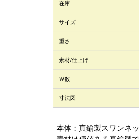
在庫
サイズ
重さ
素材/仕上げ
Ｗ数
寸法図
本体：真鍮製スワンネ