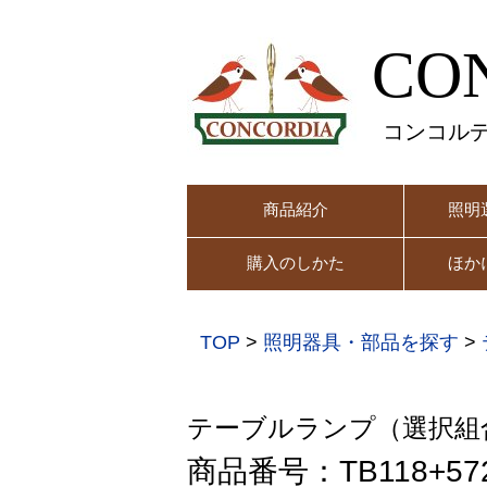
CO
コンコル
商品紹介
照明
購入のしかた
ほか
TOP
>
照明器具・部品を探す
>
テーブルランプ（選択組
商品番号：TB118+572