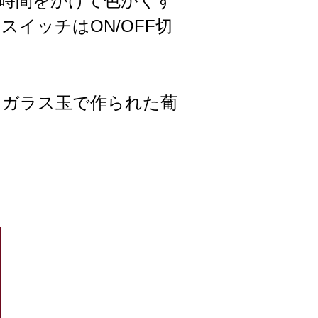
時間をかけて色がくす
イッチはON/OFF切
。ガラス玉で作られた葡