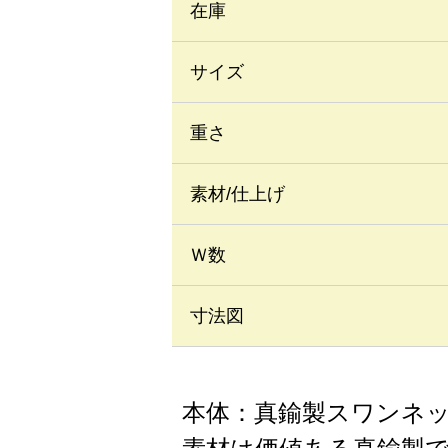
在庫
サイズ
重さ
素材/仕上げ
Ｗ数
寸法図
本体：真鍮製スワンネ