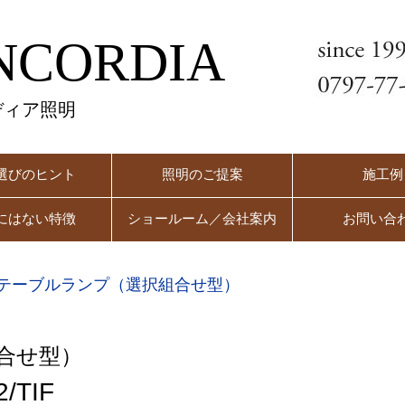
NCORDIA
ディア照明
選びのヒント
照明のご提案
施工例
にはない特徴
ショールーム／会社案内
お問い合
テーブルランプ（選択組合せ型）
合せ型）
/TIF