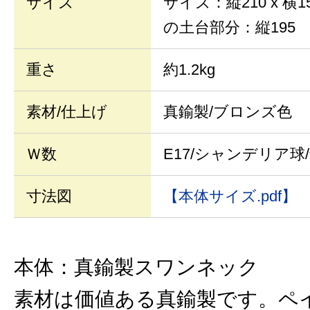
サイズ
サイズ：縦210 x 横15
の土台部分：縦195 x
重さ
約1.2kg
素材/仕上げ
真鍮製/ブロンズ色
Ｗ数
E17/シャンデリア球/
寸法図
【本体サイズ.pdf】
本体：真鍮製スワンネック
素材は価値ある真鍮製です。ペ