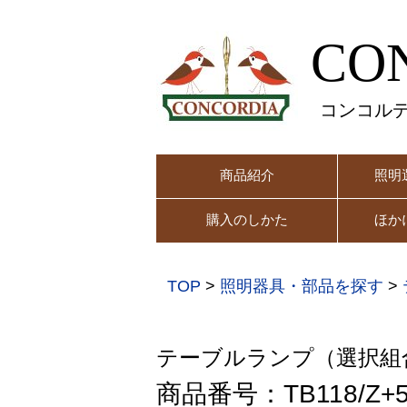
CO
コンコル
商品紹介
照明
購入のしかた
ほか
TOP
>
照明器具・部品を探す
>
テーブルランプ（選択組
商品番号：TB118/Z+5