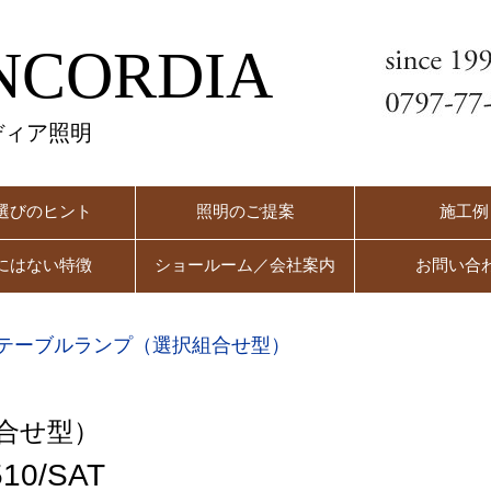
NCORDIA
ディア照明
選びのヒント
照明のご提案
施工例
にはない特徴
ショールーム／会社案内
お問い合
テーブルランプ（選択組合せ型）
合せ型）
10/SAT