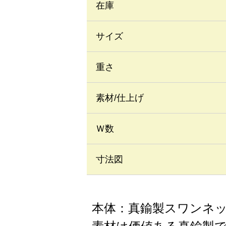
在庫
サイズ
重さ
素材/仕上げ
Ｗ数
寸法図
本体：真鍮製スワンネ