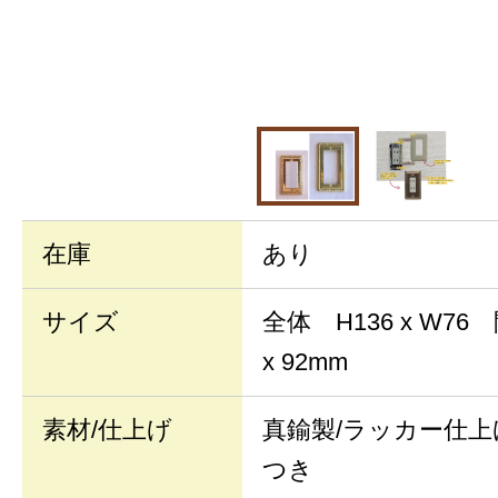
在庫
あり
サイズ
全体 H136 x W76
x 92mm
素材/仕上げ
真鍮製/ラッカー仕
つき