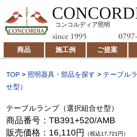
CONCORD
コンコルディア照明
商品
施工例
ご提案
TOP
>
照明器具・部品を探す
>
テーブル
せ型）
テーブルランプ（選択組合せ型）
商品番号：TB391+520/AMB
販売価格：16,110円
（税込17,721円）