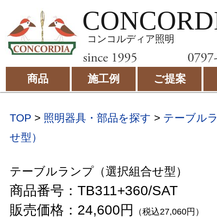
CONCORD
コンコルディア照明
商品
施工例
ご提案
TOP
>
照明器具・部品を探す
>
テーブル
せ型）
テーブルランプ（選択組合せ型）
商品番号：TB311+360/SAT
販売価格：24,600円
（税込27,060円）