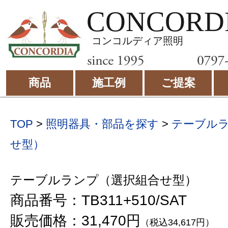
CONCORD
コンコルディア照明
商品
施工例
ご提案
TOP
>
照明器具・部品を探す
>
テーブル
せ型）
テーブルランプ（選択組合せ型）
商品番号：TB311+510/SAT
販売価格：31,470円
（税込34,617円）