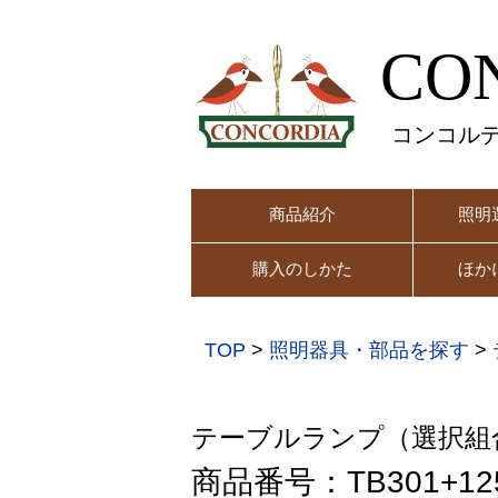
CO
コンコル
商品紹介
照明
購入のしかた
ほか
TOP
>
照明器具・部品を探す
>
テーブルランプ（選択組
商品番号：TB301+12