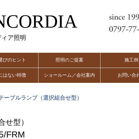
NCORDIA
ディア照明
選びのヒント
照明のご提案
施工例
にはない特徴
ショールーム／会社案内
お問い合
テーブルランプ（選択組合せ型）
合せ型）
5/FRM