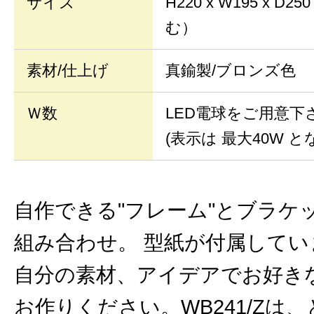
サイズ
H220 x W195 x 
む）
素材/仕上げ
真鍮製/ブロンズ色
Ｗ数
LED電球をご用意下
(表示は 最大40W と
自作できる"フレーム"とブラケ
組み合わせ。 型紙が付属して
自分の素材、アイデアでお好き
お作りください。WB241/Zは