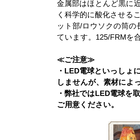
金属部はほとんど黒に
く科学的に酸化させるこ
ット部/ロウソクの筒の長
ています。125/FR
≪ご注意≫
・LED電球といっしょ
しませんが、素材によ
・弊社ではLED電球を
ご用意ください。