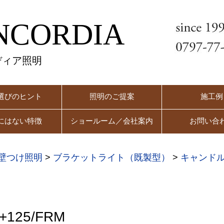
NCORDIA
ディア照明
選びのヒント
照明のご提案
施工例
にはない特徴
ショールーム／会社案内
お問い合
壁つけ照明
>
ブラケットライト（既製型）
>
キャンド
125/FRM