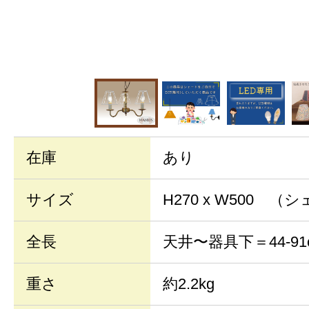
在庫
あり
サイズ
H270 x W500 
全長
天井〜器具下＝44-91
重さ
約2.2kg