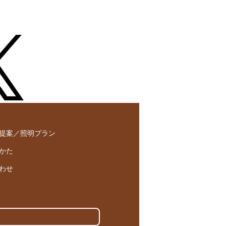
提案／照明プラン
かた
わせ
。