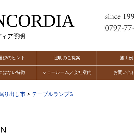
NCORDIA
ディア照明
選びのヒント
照明のご提案
施工例
にはない特徴
ショールーム／会社案内
お問い合
掘り出し市
>
テーブルランプS
N