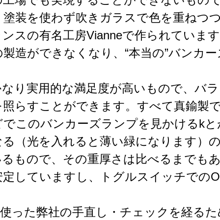
。塗装を使わず吹きガラスで色を重ねつ
スの有名工房Vianneで作られています。そ
製造ができなくなり、“本当の”バンカ
かなり実用的な満足度が高いもので、バ
を照らすことができます。すべて真鍮製
どでこのバンカーズランプを見かけるkと
なる（光を入れると薄い緑になります）
いるもので、その重厚さは比べるまでも
定していますし、トグルスイッチでのON
を使った弊社の手直し・チェックを経るた