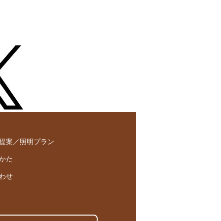
提案／照明プラン
かた
わせ