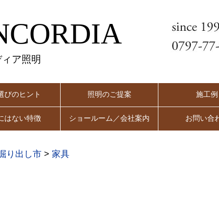
NCORDIA
ディア照明
選びのヒント
照明のご提案
施工例
にはない特徴
ショールーム／会社案内
お問い合
掘り出し市
>
家具