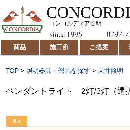
CONCORD
コンコルディア照明
商品
施工例
ご提案
TOP
>
照明器具・部品を探す
>
天井照明
ペンダントライト 2灯/3灯（選