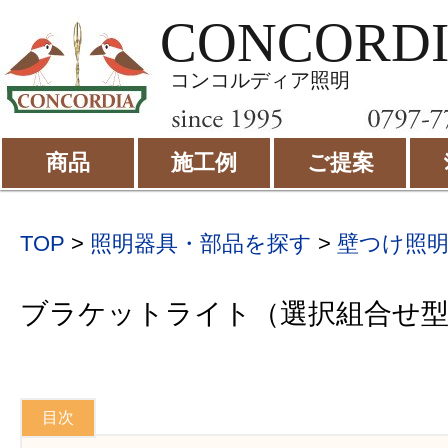
CONCORD
コンコルディア照明
商品
施工例
ご提案
TOP
>
照明器具・部品を探す
>
壁つけ照
ブラケットライト（選択組合せ