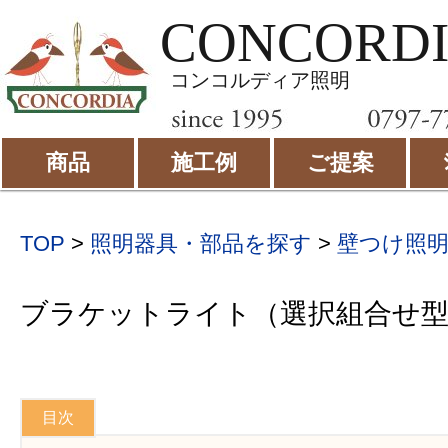
CONCORD
コンコルディア照明
商品
施工例
ご提案
TOP
>
照明器具・部品を探す
>
壁つけ照
ブラケットライト（選択組合せ