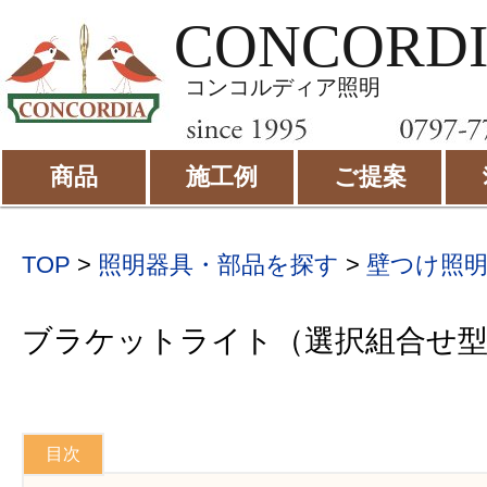
CONCORD
コンコルディア照明
商品
施工例
ご提案
TOP
>
照明器具・部品を探す
>
壁つけ照
ブラケットライト（選択組合せ