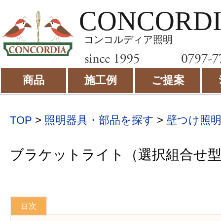
CONCORD
コンコルディア照明
商品
施工例
ご提案
TOP
>
照明器具・部品を探す
>
壁つけ照
ブラケットライト（選択組合せ