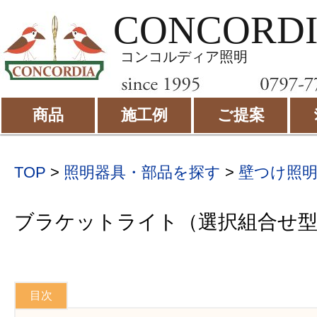
CONCORD
コンコルディア照明
商品
施工例
ご提案
TOP
>
照明器具・部品を探す
>
壁つけ照
ブラケットライト（選択組合せ