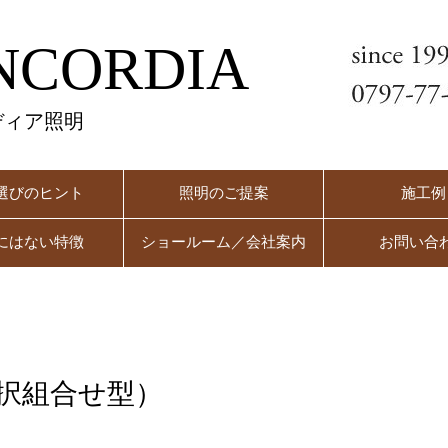
NCORDIA
ディア照明
選びのヒント
照明のご提案
施工例
にはない特徴
ショールーム／会社案内
お問い合
択組合せ型）