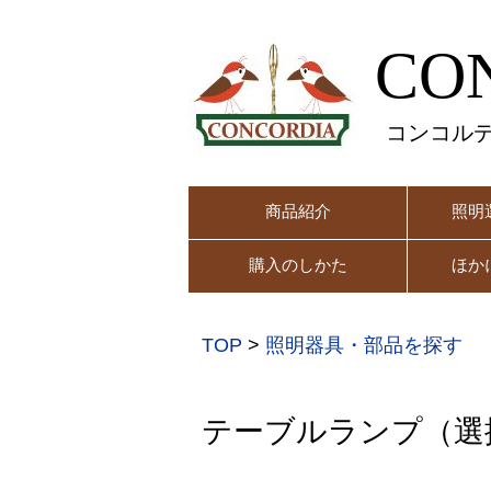
CO
コンコル
商品紹介
照明
購入のしかた
ほか
TOP
>
照明器具・部品を探す
テーブルランプ（選