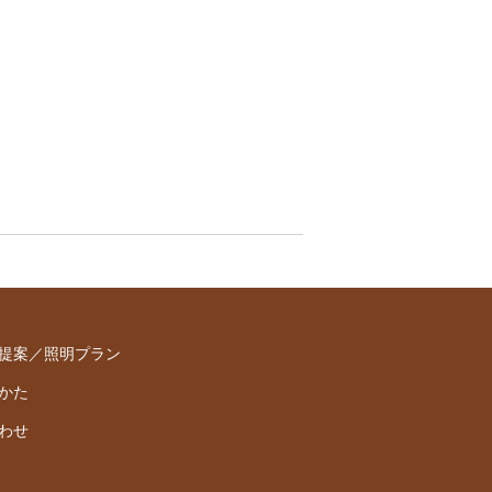
提案／照明プラン
かた
わせ